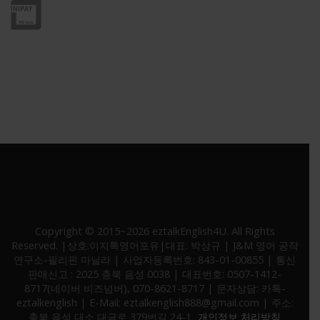
* 고객정보 보호를 위해 SSL 보안인증서 적용중
Copyright © 2015~2026 eztalkEnglish4U. All Rights
Reserved. |상호:이지톡영어포유|대표: 박상규 | J&M 영어 공작
연구소-필리핀 마닐라 | 사업자등록번호: 843-01-00855 | 통신
판매신고 : 2025 충북 음성 0038 | 대표번호: 0507-1412-
8717(네이버 비즈넘버), 070-8621-8717 | 문자상담: 카톡-
eztalkenglish | E-Mail: eztalkenglish888@gmail.com | 주소:
충북 음성 대소 대금로 379번길 24-1
개인정보 처리방침