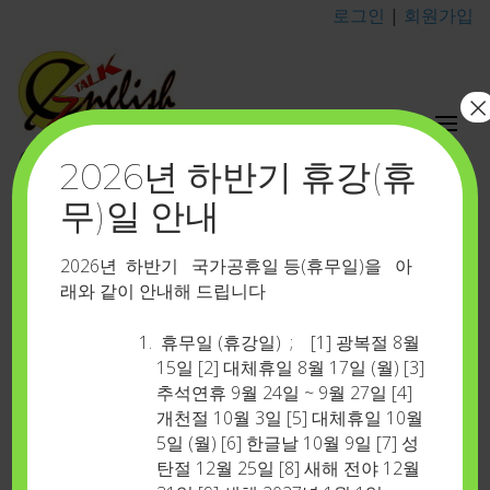
로그인
|
회원가입
×
이지톡영어포유
2026년 하반기 휴강(휴
카톡 아이디 : eztalkenglish
무)일 안내
수업 녹음(녹화)방법
2026년 하반기 국가공휴일 등(휴무일)을 아
래와 같이 안내해 드립니다
Home
>
학습지원시스템
>
수업 녹음(녹화)방법
휴무일 (휴강일) ; [1] 광복절 8월
“영어학습의 왕도는 없다고 단언합니다”
15일 [2] 대체휴일 8월 17일 (월) [3]
추석연휴 9월 24일 ~ 9월 27일 [4]
개천절 10월 3일 [5] 대체휴일 10월
왜냐하면 영어는 수학 공식으로 해결하는 것이 아닙니다
5일 (월) [6] 한글날 10월 9일 [7] 성
탄절 12월 25일 [8] 새해 전야 12월
꾸준한 반복-내 입을 움직여 말해보고, 집중해서 내 귀를