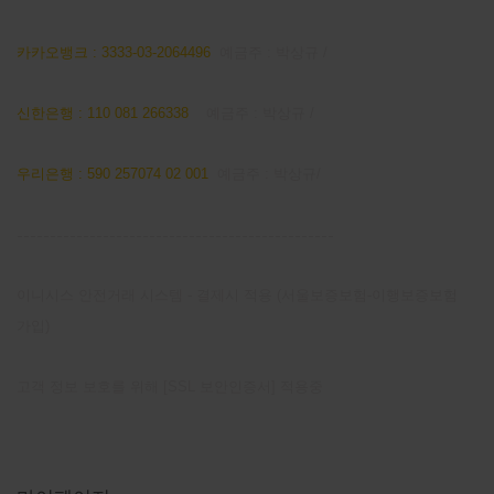
카카오뱅크 : 3333-03-2064496
예금주 : 박상규 /
신한은행 : 110 081 266338
예금주 : 박상규 /
우리은행 : 590 257074 02 001
예금주 : 박상규/
------------------------------------------------
이니시스 안전거래 시스템 - 결제시 적용 (서울보증보험-이행보증보험
가입)
고객 정보 보호를 위해 [SSL 보안인증서] 적용중
마이 페이지