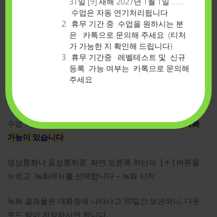
31일 [9] 새해 2027년 1월 1일 …….
통해 들어보고-이 쌓여서 내 것이 되어야만 합니다
수업은 자동 연기처리됩니다
휴무 기간 중 수업을 원하시는 분
수업 시작 전 예습 / 실력있는 선생님과의 재밌는 몰입수
은 카톡으로 문의해 주세요 (티처
가 가능한 지 확인해 드립니다)
업 / 수업 후 반복
휴무 기간중 레벨테스트 및 신규
등록 가능 여부는 카톡으로 문의해
이 세 가지가 함께 이루어질 때 빠른 속도로 영어 말하기
주세요
듣기 실력이 배양될 것입니다.
수업 녹화방법 (강추) :
스카이프 최신버전에는 자체 녹화
가능이 있습니다
영상통화나 음성통화중 화면 오른쪽 하단의 [ + ] 버튼을
누르고 녹화메뉴를 선택합니다 – 녹화 시작
녹화 결과물은 대화창에 나타나고 30일간 보관되니, 다운
로드 받아 저장하시면 됩니다.