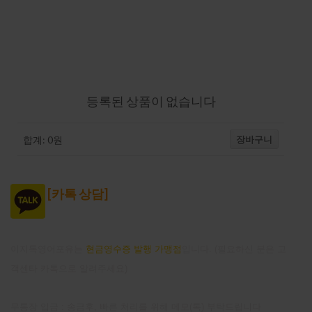
강의-장바구니
등록된 상품이 없습니다
장바구니
합계:
0
원
[
카톡 상담]
이지톡영어포유는
현금영수증 발행 가맹점
입니다. (필요하신 분은 고
객센타 카톡으로 알려주세요)
무통장 입금 : 송금후, 빠른 처리를 위해 메모(톡) 부탁드립니다