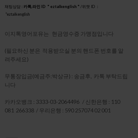
채팅상담 :
카톡,라인 ID " eztalkenglish "
/위챗 ID :
"eztalkenglish
h888"
이지톡영어포유는 현금영수증 가맹점입니다
(필요하신 분은 적용받으실 분의 핸드폰 번호를 알
려주세요)
무통장입금(예금주:박상규) : 송금후, 카톡 부탁드립
니다
카카오뱅크 : 3333-03-2064496 / 신한은행 : 110
081 266338 / 우리은행 : 590 257074 02 001
이니시스 인증 : 상세보기-마크를 눌러주세요