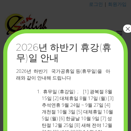
로그인
|
회원가입
×
이지톡영어포유
2026년 하반기 휴강(휴
카톡 아이디 : eztalkenglish
무)일 안내
학습지원시스템
Home
>
학습지원시스템
2026년 하반기 국가공휴일 등(휴무일)을 아
래와 같이 안내해 드립니다
휴무일 (휴강일) ; [1] 광복절 8월
Share it now!
15일 [2] 대체휴일 8월 17일 (월) [3]
추석연휴 9월 24일 ~ 9월 27일 [4]
개천절 10월 3일 [5] 대체휴일 10월
5일 (월) [6] 한글날 10월 9일 [7] 성
탄절 12월 25일 [8] 새해 전야 12월