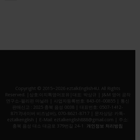
* 고객정보 보호를 위해 SSL 보안인증서 적용중
Copyright © 2015~2026 eztalkEnglish4U. All Rights
Reserved. |상호:이지톡영어포유|대표: 박상규 | J&M 영어 공작
연구소-필리핀 마닐라 | 사업자등록번호: 843-01-00855 | 통신
판매신고 : 2025 충북 음성 0038 | 대표번호: 0507-1412-
8717(네이버 비즈넘버), 070-8621-8717 | 문자상담: 카톡-
eztalkenglish | E-Mail: eztalkenglish888@gmail.com | 주소:
충북 음성 대소 대금로 379번길 24-1
개인정보 처리방침