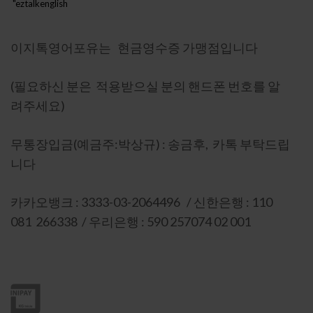
"eztalkenglish
h888"
이지톡영어포유는 현금영수증 가맹점입니다
(필요하신 분은 적용받으실 분의 핸드폰 번호를 알
려주세요)
무통장입금(예금주:박상규) : 송금후, 카톡 부탁드립
니다
카카오뱅크 : 3333-03-2064496 / 신한은행 : 110
081 266338 / 우리은행 : 590 257074 02 001
이니시스 인증 : 상세보기-마크를 눌러주세요