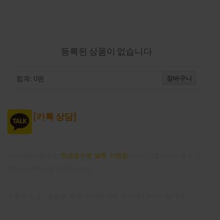
강의-장바구니
등록된 상품이 없습니다
장바구니
합계:
0
원
[
카톡 상담]
이지톡영어포유는
현금영수증 발행 가맹점
입니다. (필요하신 분은 고
객센타 카톡으로 알려주세요)
무통장 입금 : 송금후, 빠른 처리를 위해 메모(톡) 부탁드립니다