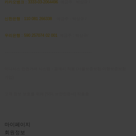
카카오뱅크 : 3333-03-2064496
예금주 : 박상규 /
신한은행 : 110 081 266338
예금주 : 박상규 /
우리은행 : 590 257074 02 001
예금주 : 박상규/
------------------------------------------------
이니시스 안전거래 시스템 - 결제시 적용 (서울보증보험-이행보증보험
가입)
고객 정보 보호를 위해 [SSL 보안인증서] 적용중
마이 페이지
마이페이지
회원정보