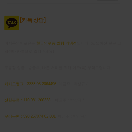
[
카톡 상담]
이지톡영어포유는
현금영수증 발행 가맹점
입니다. (필요하신 분은 고
객센타 카톡으로 알려주세요)
무통장 입금 : 송금후, 빠른 처리를 위해 메모(톡) 부탁드립니다
카카오뱅크 : 3333-03-2064496
예금주 : 박상규 /
신한은행 : 110 081 266338
예금주 : 박상규 /
우리은행 : 590 257074 02 001
예금주 : 박상규/