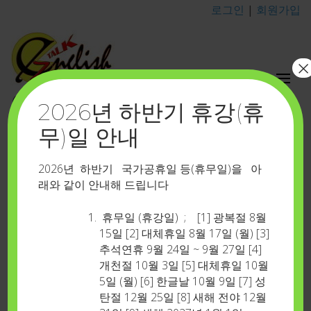
로그인
|
회원가입
×
이지톡영어포유
2026년 하반기 휴강(휴
카톡 아이디 : eztalkenglish
무)일 안내
로그인
Home
>
로그인
2026년 하반기 국가공휴일 등(휴무일)을 아
래와 같이 안내해 드립니다
기존 회원 중 쇼셜(social) 로그인으로 등록하신 분은
휴무일 (휴강일) ; [1] 광복절 8월
회원 재가입을 부탁 드립니다…포인트 승계 등은 고
15일 [2] 대체휴일 8월 17일 (월) [3]
추석연휴 9월 24일 ~ 9월 27일 [4]
객센타 카톡( 카톡 아이디 : eztalkenglish )으로 연락
개천절 10월 3일 [5] 대체휴일 10월
주시면 처리하여 드리겠습니다
5일 (월) [6] 한글날 10월 9일 [7] 성
모바일에서 로그인이 원활하지 않을 경우 컴퓨터(노
탄절 12월 25일 [8] 새해 전야 12월
트북)를 이용해 주시기 바랍니다