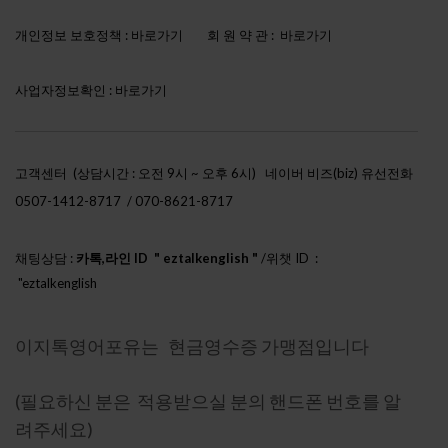
개인정보 보호정책 :
바로가기
회 원 약 관 :
바로가기
사업자정보확인 :
바로가기
고객센터 (상담시간 : 오전 9시 ~ 오후 6시)
네이버 비즈(biz) 유선전화
0507-1412-8717 / 070-8621-8717
채팅상담 :
카톡,라인 ID " eztalkenglish "
/위챗 ID :
"eztalkenglish
h888"
이지톡영어포유는 현금영수증 가맹점입니다
(필요하신 분은 적용받으실 분의 핸드폰 번호를 알
려주세요)