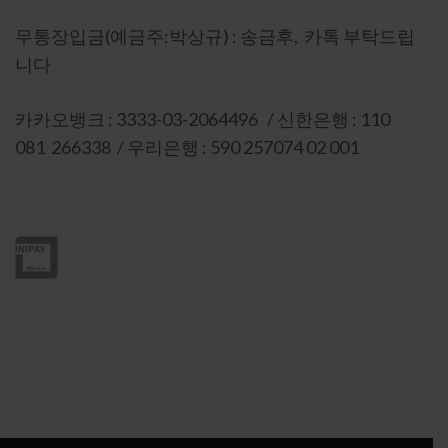
무통장입금(예금주:박상규) : 송금후, 카톡 부탁드립
니다
카카오뱅크 : 3333-03-2064496 / 신한은행 : 110
081 266338 / 우리은행 : 590 257074 02 001
이니시스 인증 : 상세보기-마크를 눌러주세요
* 고객정보 보호를 위해 SSL 보안인증서 적용중