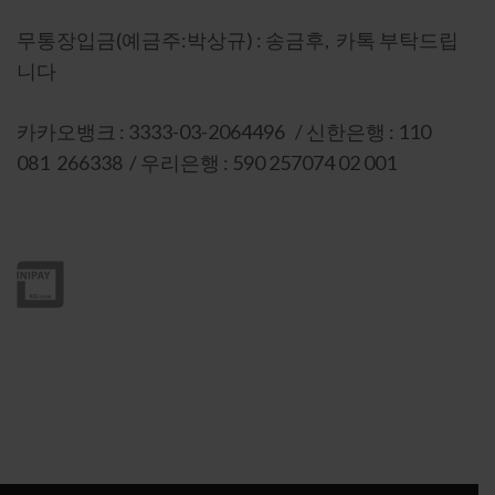
무통장입금(예금주:박상규) : 송금후, 카톡 부탁드립
니다
카카오뱅크 : 3333-03-2064496 / 신한은행 : 110
081 266338 / 우리은행 : 590 257074 02 001
이니시스 인증 : 상세보기-마크를 눌러주세요
* 고객정보 보호를 위해 SSL 보안인증서 적용중