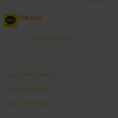
[
카톡 상담]
이지톡영어포유는
현금영수증 발행 가맹점
입니다. (필요하신 분은 고
객센타 카톡으로 알려주세요)
무통장 입금 : 송금후, 빠른 처리를 위해 메모(톡) 부탁드립니다
카카오뱅크 : 3333-03-2064496
예금주 : 박상규 /
신한은행 : 110 081 266338
예금주 : 박상규 /
우리은행 : 590 257074 02 001
예금주 : 박상규/