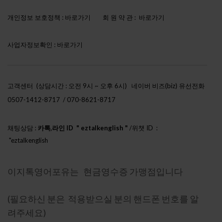
개인정보 보호정책 :
바로가기
회 원 약 관 :
바로가기
사업자정보확인 :
바로가기
고객센터 (상담시간 : 오전 9시 ~ 오후 6시)
네이버 비즈(biz) 유선전화
0507-1412-8717 / 070-8621-8717
채팅상담 :
카톡,라인 ID " eztalkenglish "
/위챗 ID :
"eztalkenglish
h888"
이지톡영어포유는 현금영수증 가맹점입니다
(필요하신 분은 적용받으실 분의 핸드폰 번호를 알
려주세요)