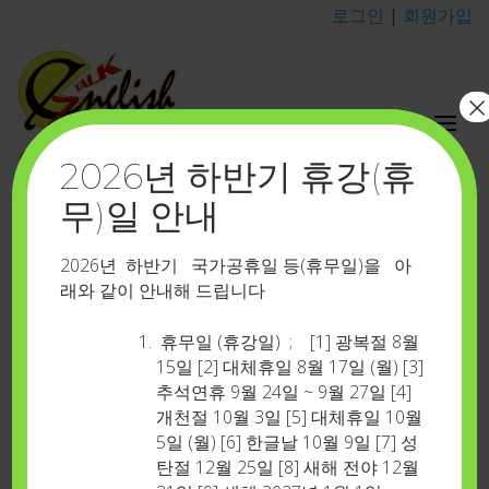
로그인
|
회원가입
×
이지톡영어포유
2026년 하반기 휴강(휴
카톡 아이디 : eztalkenglish
무)일 안내
로그인
Home
>
로그인
2026년 하반기 국가공휴일 등(휴무일)을 아
래와 같이 안내해 드립니다
기존 회원 중 쇼셜(social) 로그인으로 등록하신 분은
휴무일 (휴강일) ; [1] 광복절 8월
회원 재가입을 부탁 드립니다…포인트 승계 등은 고
15일 [2] 대체휴일 8월 17일 (월) [3]
추석연휴 9월 24일 ~ 9월 27일 [4]
객센타 카톡( 카톡 아이디 : eztalkenglish )으로 연락
개천절 10월 3일 [5] 대체휴일 10월
주시면 처리하여 드리겠습니다
5일 (월) [6] 한글날 10월 9일 [7] 성
모바일에서 로그인이 원활하지 않을 경우 컴퓨터(노
탄절 12월 25일 [8] 새해 전야 12월
트북)를 이용해 주시기 바랍니다