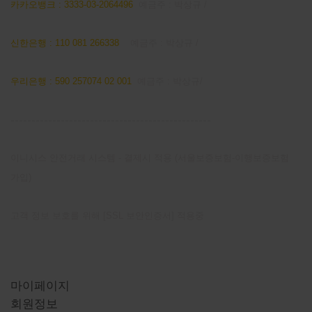
카카오뱅크 : 3333-03-2064496
예금주 : 박상규 /
신한은행 : 110 081 266338
예금주 : 박상규 /
우리은행 : 590 257074 02 001
예금주 : 박상규/
------------------------------------------------
이니시스 안전거래 시스템 - 결제시 적용 (서울보증보험-이행보증보험
가입)
고객 정보 보호를 위해 [SSL 보안인증서] 적용중
마이 페이지
마이페이지
회원정보