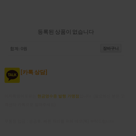
강의-장바구니
등록된 상품이 없습니다
장바구니
합계:
0
원
[
카톡 상담]
이지톡영어포유는
현금영수증 발행 가맹점
입니다. (필요하신 분은 고
객센타 카톡으로 알려주세요)
무통장 입금 : 송금후, 빠른 처리를 위해 메모(톡) 부탁드립니다