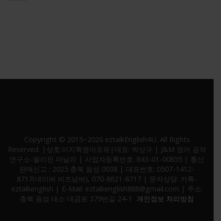
* 고객정보 보호를 위해 SSL 보안인증서 적용중
Copyright © 2015~2026 eztalkEnglish4U. All Rights
Reserved. |상호:이지톡영어포유|대표: 박상규 | J&M 영어 공작
연구소-필리핀 마닐라 | 사업자등록번호: 843-01-00855 | 통신
판매신고 : 2025 충북 음성 0038 | 대표번호: 0507-1412-
8717(네이버 비즈넘버), 070-8621-8717 | 문자상담: 카톡-
eztalkenglish | E-Mail: eztalkenglish888@gmail.com | 주소:
충북 음성 대소 대금로 379번길 24-1
개인정보 처리방침