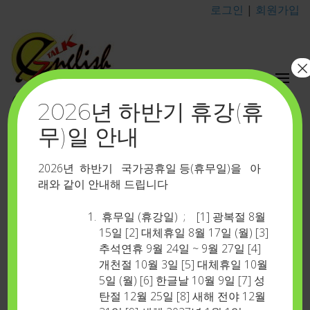
로그인
|
회원가입
×
이지톡영어포유
2026년 하반기 휴강(휴
카톡 아이디 : eztalkenglish
무)일 안내
고객센타
Home
>
고객센타
2026년 하반기 국가공휴일 등(휴무일)을 아
래와 같이 안내해 드립니다
휴무일 (휴강일) ; [1] 광복절 8월
Share it now!
15일 [2] 대체휴일 8월 17일 (월) [3]
추석연휴 9월 24일 ~ 9월 27일 [4]
개천절 10월 3일 [5] 대체휴일 10월
5일 (월) [6] 한글날 10월 9일 [7] 성
탄절 12월 25일 [8] 새해 전야 12월