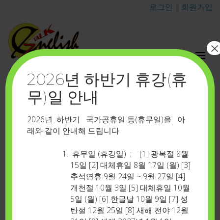
로그인
|
회원가입
×
이지톡영어포유
2026년 하반기 휴강(휴
카톡 아이디 : eztalkenglish
무)일 안내
상품 갤러리-532
Home
>
상품 갤러리-532
2026년 하반기 국가공휴일 등(휴무일)을 아
래와 같이 안내해 드립니다
휴무일 (휴강일) ; [1] 광복절 8월
15일 [2] 대체휴일 8월 17일 (월) [3]
추석연휴 9월 24일 ~ 9월 27일 [4]
개천절 10월 3일 [5] 대체휴일 10월
5일 (월) [6] 한글날 10월 9일 [7] 성
탄절 12월 25일 [8] 새해 전야 12월