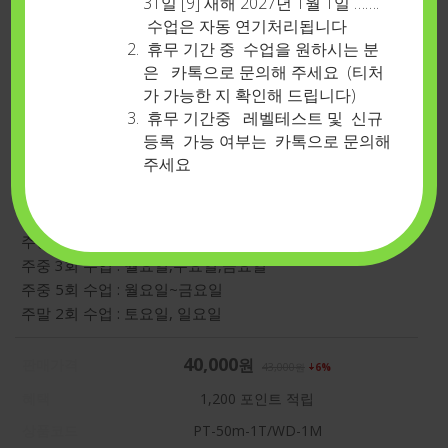
31일 [9] 새해 2027년 1월 1일 …….
수업은 자동 연기처리됩니다
휴무 기간 중 수업을 원하시는 분
은 카톡으로 문의해 주세요 (티처
가 가능한 지 확인해 드립니다)
휴무 기간중 레벨테스트 및 신규
등록 가능 여부는 카톡으로 문의해
주세요
프라임타임-50분-주중1회-총4회(1개월)
주중 1회수업 : 요일 선택
주중 2회 수업 : 화요일,목요일
주중 3회 수업 : 월요일,수요일,금요일
주중 5회 수업 : 월요일~금요일
주말 2회 수업 : 토요일, 일요일
40,000
원
판매가격
43,000
원
6%
혜택
1,200
포인트 적립
상품코드
PT-50m-1T/WD-1M