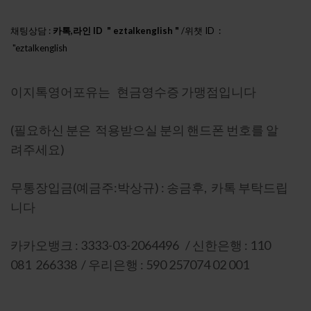
채팅상담 :
카톡,라인 ID " eztalkenglish "
/위챗 ID :
"eztalkenglish
h888"
이지톡영어포유는 현금영수증 가맹점입니다
(필요하신 분은 적용받으실 분의 핸드폰 번호를 알
려주세요)
무통장입금(예금주:박상규) : 송금후, 카톡 부탁드립
니다
카카오뱅크 : 3333-03-2064496 / 신한은행 : 110
081 266338 / 우리은행 : 590 257074 02 001
이니시스 인증 : 상세보기-마크를 눌러주세요