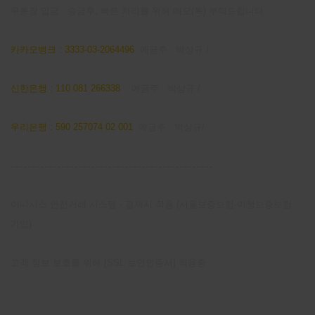
무통장 입금 : 송금후, 빠른 처리를 위해 메모(톡) 부탁드립니다
카카오뱅크 : 3333-03-2064496
예금주 : 박상규 /
신한은행 : 110 081 266338
예금주 : 박상규 /
우리은행 : 590 257074 02 001
예금주 : 박상규/
------------------------------------------------
이니시스 안전거래 시스템 - 결제시 적용 (서울보증보험-이행보증보험
가입)
고객 정보 보호를 위해 [SSL 보안인증서] 적용중
마이 페이지