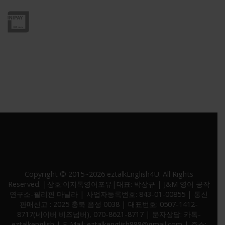
* 고객정보 보호를 위해 SSL 보안인증서 적용중
Copyright © 2015~2026 eztalkEnglish4U. All Rights
Reserved. |상호:이지톡영어포유|대표: 박상규 | J&M 영어 공작
연구소-필리핀 마닐라 | 사업자등록번호: 843-01-00855 | 통신
판매신고 : 2025 충북 음성 0038 | 대표번호: 0507-1412-
8717(네이버 비즈넘버), 070-8621-8717 | 문자상담: 카톡-
eztalkenglish | E-Mail: eztalkenglish888@gmail.com | 주소: