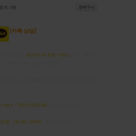
장바구니
합계:
0
원
[
카톡 상담]
지톡영어포유는
현금영수증 발행 가맹점
입니다. (필요하신
은 고객센타 카톡으로 알려주세요)
장 입금 : 송금후, 빠른 처리를 위해 메모(톡) 부탁드립니
오뱅크 : 3333-03-2064496
예금주 : 박상규 /
은행 : 110 081 266338
예금주 : 박상규 /