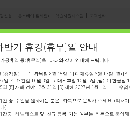
수강신청
홈스테이(필리핀)
학습지원시스템
고객센타
전화 070-8621-8717 이 곳을 누르시면 바로 연
포유
 하반기 휴강(휴무)일 안내
국가공휴일 등(휴무일)을 아래와 같이 안내해 드립니다
(휴강일) ; [1] 광복절 8월 15일 [2] 대체휴일 8월 17일 (월) [3
 27일 [4] 개천절 10월 3일 [5] 대체휴일 10월 5일 (월) [6] 한글날 
25일 [8] 새해 전야 12월 31일 [9] 새해 2027년 1월 1일 …….
기간 중 수업을 원하시는 분은 카톡으로 문의해 주세요 (티처가
다)
로
기간중 레벨테스트 및 신규 등록 가능 여부는 카톡으로 문의해
낮시간할인타임-25분-주중1회-총4회(1개
월)