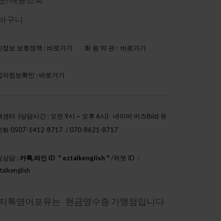
바구니
정보 보호정책 :
바로가기
회 원 약 관 :
바로가기
업자정보확인 :
바로가기
센터 (상담시간 : 오전 9시 ~ 오후 6시)
네이버 비즈(biz) 유
화 0507-1412-8717 / 070-8621-8717
상담 :
카톡,라인 ID " eztalkenglish "
/위챗 ID :
talkenglish
h888"
지톡영어포유는 현금영수증 가맹점입니다