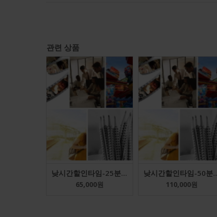
관련 상품
낮시간할인타임-25분-주중4회-총16회(1개월)
낮시간할인타임-50분-주중4회-총
65,000
원
110,000
원