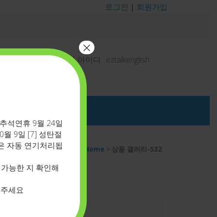
로그인
|
회원가입
×
결
상담 - 카톡 아이디 : eztalkenglish
] 추석연휴 9월 24일
10월 9일 [7] 성탄절
 수업은 자동 연기처리됩
Home
>
상품 갤러리-532
 가능한 지 확인해
그인
 주세요
아이디