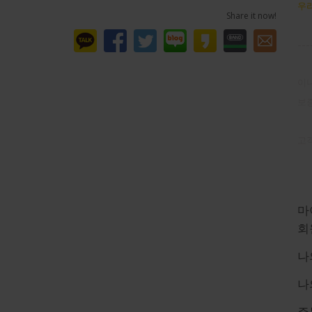
우리
Share it now!
---
이니
보
고객
마
마
회
나
나
주