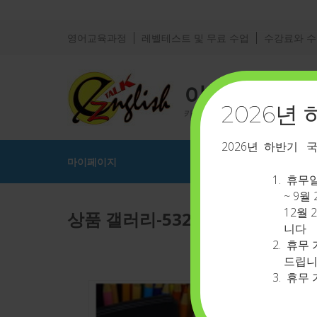
영어교육과정
레벨테스트 및 무료 수업
수강료와 
이지톡영어
2026년
카톡 아이디 : eztalkenglish
2026년 하반기 
마이페이지
휴무일 
~ 9월
12월 
상품 갤러리-532
니다
휴무 
드립니
휴무 