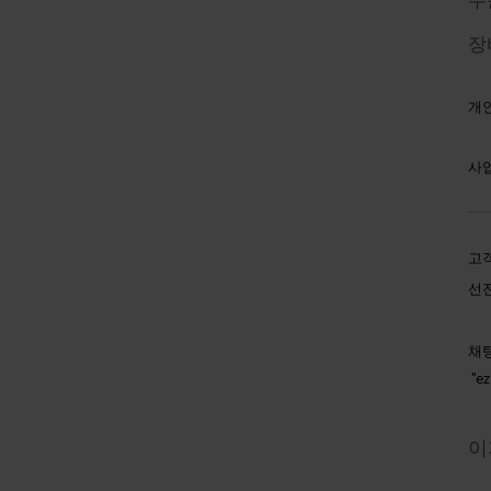
장
개인
사
고객
선전
채팅
"ez
이