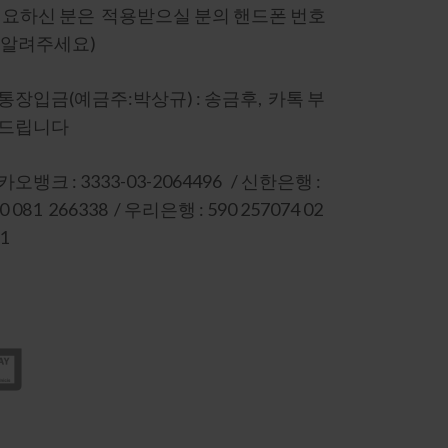
필요하신 분은 적용받으실 분의 핸드폰 번호
 알려주세요)
통장입금(예금주:박상규) : 송금후, 카톡 부
드립니다
오뱅크 : 3333-03-2064496 / 신한은행 :
0 081 266338 / 우리은행 : 590 257074 02
1
니시스 인증 : 상세보기-마크를 눌러주세
 고객정보 보호를 위해 SSL 보안인증서 적