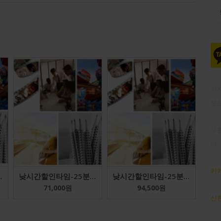
이
분
무통
다
카카
16회(1개월)
낮시간할인타임-25분-주중5회-총20회(1개월)
낮시간할인타임-25분-주중2회-총24회(3개월)
71,000
원
94,500
원
신한