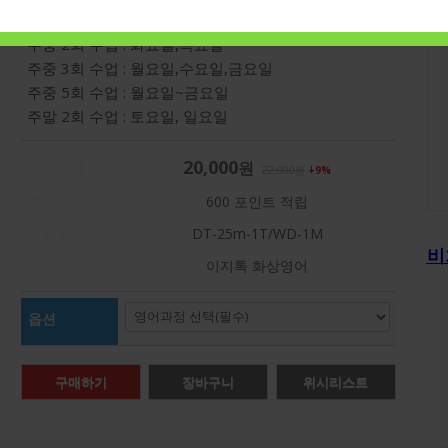
주중 1회수업 : 요일 선택
주중 2회 수업 : 화요일,목요일
주중 3회 수업 : 월요일,수요일,금요일
주중 5회 수업 : 월요일~금요일
주말 2회 수업 : 토요일, 일요일
20,000
원
판매가격
22,000
원
9%
혜택
600
포인트 적립
상품코드
DT-25m-1T/WD-1M
비
브랜드
이지톡 화상영어
옵션
강
구매하기
장바구니
위시리스트