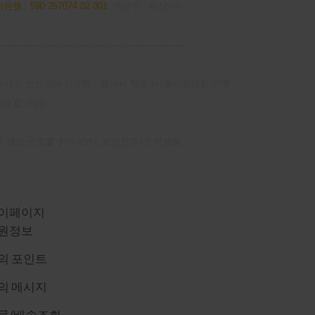
은행 : 590 257074 02 001
예금주 : 박상규/
---------------------------------------------
시스 안전거래 시스템 - 결제시 적용 (서울보증보험-이행
증보험 가입)
 정보 보호를 위해 [SSL 보안인증서] 적용중
이 페이지
이페이지
원정보
의 포인트
의 메시지
문/배송조회