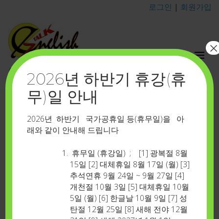
로그인
|
회원가입
×
이지톡영어포유
2026년 하반기 휴강(휴
카톡 아이디 : eztalkenglish
무)일 안내
상품 갤러리-532
Home
>
상품 갤러리-532
2026년 하반기 국가공휴일 등(휴무일)을 아
래와 같이 안내해 드립니다
휴무일 (휴강일) ; [1] 광복절 8월
15일 [2] 대체휴일 8월 17일 (월) [3]
추석연휴 9월 24일 ~ 9월 27일 [4]
개천절 10월 3일 [5] 대체휴일 10월
5일 (월) [6] 한글날 10월 9일 [7] 성
탄절 12월 25일 [8] 새해 전야 12월