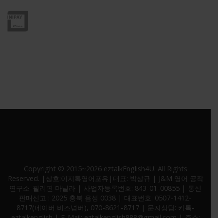
* 고객정보 보호를 위해 SSL 보안인증서 적용중
Copyright © 2015~2026 eztalkEnglish4U. All Rights
Reserved. |상호:이지톡영어포유|대표: 박상규 | J&M 영어 공작
연구소-필리핀 마닐라 | 사업자등록번호: 843-01-00855 | 통신
판매신고 : 2025 충북 음성 0038 | 대표번호: 0507-1412-
8717(네이버 비즈넘버), 070-8621-8717 | 문자상담: 카톡-
eztalkenglish | E-Mail: eztalkenglish888@gmail.com | 주소: