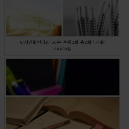
낮시간할인타임-50분-주중2회-총8회(1개월)
64,000
원