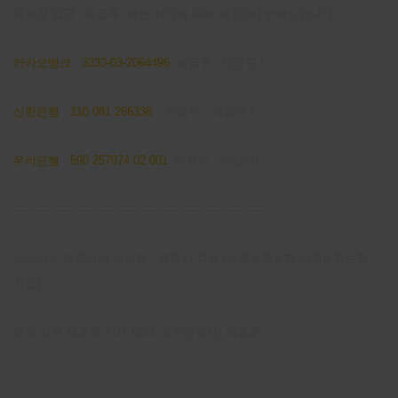
무통장 입금 : 송금후, 빠른 처리를 위해 메모(톡) 부탁드립니다
카카오뱅크 : 3333-03-2064496
예금주 : 박상규 /
신한은행 : 110 081 266338
예금주 : 박상규 /
우리은행 : 590 257074 02 001
예금주 : 박상규/
------------------------------------------------
이니시스 안전거래 시스템 - 결제시 적용 (서울보증보험-이행보증보험
가입)
고객 정보 보호를 위해 [SSL 보안인증서] 적용중
마이 페이지