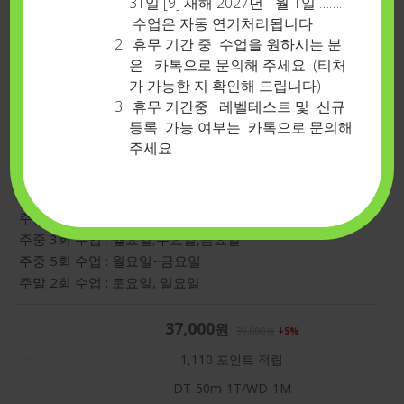
31일 [9] 새해 2027년 1월 1일 …….
수업은 자동 연기처리됩니다
휴무 기간 중 수업을 원하시는 분
은 카톡으로 문의해 주세요 (티처
가 가능한 지 확인해 드립니다)
휴무 기간중 레벨테스트 및 신규
등록 가능 여부는 카톡으로 문의해
주세요
낮시간할인타임-50분-주중1회-총4회(1개월)
주중 1회수업 : 요일 선택
주중 2회 수업 : 화요일,목요일
주중 3회 수업 : 월요일,수요일,금요일
주중 5회 수업 : 월요일~금요일
주말 2회 수업 : 토요일, 일요일
37,000
원
판매가격
39,000
원
5%
혜택
1,110
포인트 적립
상품코드
DT-50m-1T/WD-1M