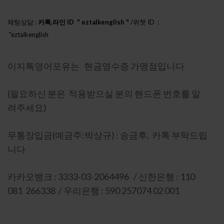
채팅상담 :
카톡,라인 ID " eztalkenglish "
/위챗 ID :
"eztalkenglish
h888"
이지톡영어포유는 현금영수증 가맹점입니다
(필요하신 분은 적용받으실 분의 핸드폰 번호를 알
려주세요)
무통장입금(예금주:박상규) : 송금후, 카톡 부탁드립
니다
카카오뱅크 : 3333-03-2064496 / 신한은행 : 110
081 266338 / 우리은행 : 590 257074 02 001
이니시스 인증 : 상세보기-마크를 눌러주세요