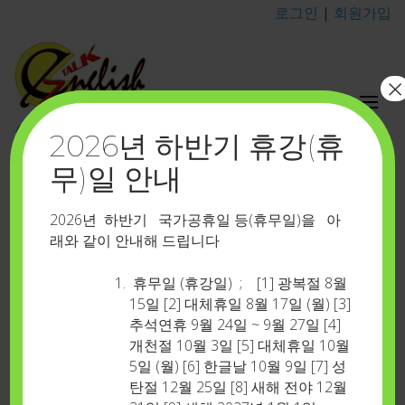
로그인
|
회원가입
×
이지톡영어포유
2026년 하반기 휴강(휴
카톡 아이디 : eztalkenglish
무)일 안내
상품 갤러리-532
Home
>
상품 갤러리-532
2026년 하반기 국가공휴일 등(휴무일)을 아
래와 같이 안내해 드립니다
휴무일 (휴강일) ; [1] 광복절 8월
15일 [2] 대체휴일 8월 17일 (월) [3]
추석연휴 9월 24일 ~ 9월 27일 [4]
개천절 10월 3일 [5] 대체휴일 10월
5일 (월) [6] 한글날 10월 9일 [7] 성
탄절 12월 25일 [8] 새해 전야 12월