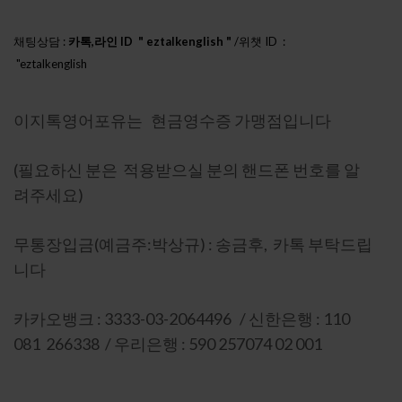
채팅상담 :
카톡,라인 ID " eztalkenglish "
/위챗 ID :
"eztalkenglish
h888"
이지톡영어포유는 현금영수증 가맹점입니다
(필요하신 분은 적용받으실 분의 핸드폰 번호를 알
려주세요)
무통장입금(예금주:박상규) : 송금후, 카톡 부탁드립
니다
카카오뱅크 : 3333-03-2064496 / 신한은행 : 110
081 266338 / 우리은행 : 590 257074 02 001
이니시스 인증 : 상세보기-마크를 눌러주세요