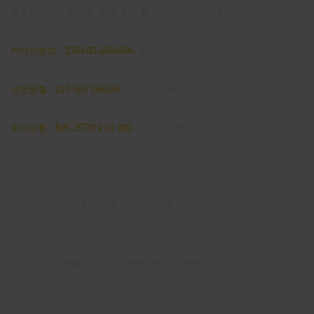
무통장 입금 : 송금후, 빠른 처리를 위해 메모(톡) 부탁드립니다
카카오뱅크 : 3333-03-2064496
예금주 : 박상규 /
신한은행 : 110 081 266338
예금주 : 박상규 /
우리은행 : 590 257074 02 001
예금주 : 박상규/
------------------------------------------------
이니시스 안전거래 시스템 - 결제시 적용 (서울보증보험-이행보증보험
가입)
고객 정보 보호를 위해 [SSL 보안인증서] 적용중
마이 페이지