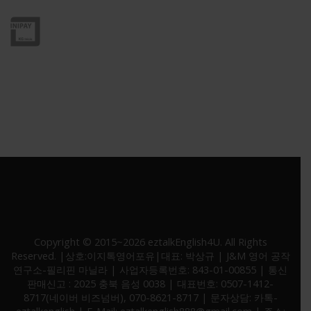
* 고객정보 보호를 위해 SSL 보안인증서 적용중
Copyright © 2015~2026 eztalkEnglish4U. All Rights
Reserved. |상호:이지톡영어포유|대표: 박상규 | J&M 영어 공작
연구소-필리핀 마닐라 | 사업자등록번호: 843-01-00855 | 통신
판매신고 : 2025 충북 음성 0038 | 대표번호: 0507-1412-
8717(네이버 비즈넘버), 070-8621-8717 | 문자상담: 카톡-