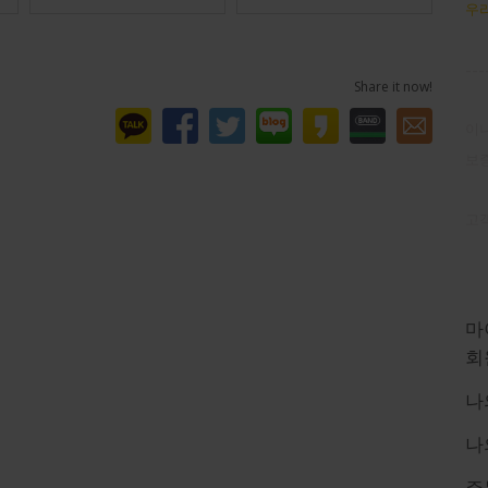
우리
---
Share it now!
이니
보
고객
마
마
회
나
나
주