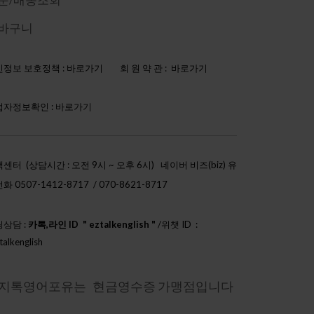
바구니
정보 보호정책 :
바로가기
회 원 약 관 :
바로가기
업자정보확인 :
바로가기
센터 (상담시간 : 오전 9시 ~ 오후 6시)
네이버 비즈(biz) 유
화 0507-1412-8717 / 070-8621-8717
상담 :
카톡,라인 ID " eztalkenglish "
/위챗 ID :
talkenglish
h888"
지톡영어포유는 현금영수증 가맹점입니다