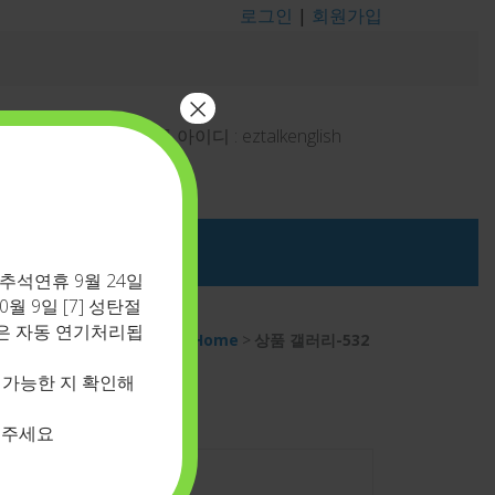
로그인
|
회원가입
×
결
상담 - 카톡 아이디 : eztalkenglish
] 추석연휴 9월 24일
10월 9일 [7] 성탄절
 수업은 자동 연기처리됩
Home
>
상품 갤러리-532
 가능한 지 확인해
그인
 주세요
아이디