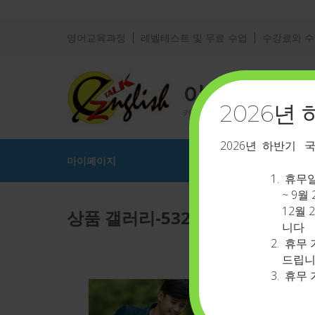
영어교육과정
레벨테스트 및 무료 수업
수강료와 
이지톡영어
2026년
카톡 아이디 : eztalkenglish
2026년 하반기 
마이페이지
휴무일 
~ 9월
12월 
상품 갤러리-532
니다
휴무 
드립니
휴무 