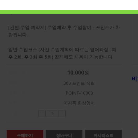
포인트를 선 구매하여 수강료 결제에 사용할 수 있습니
다.
[건별 수업 예약제] 수업예약 후 수업참여 - 포인트가 차
감됩니다.
일반 수업코스 (사전 수업계획에 따르는 영어과정 : 예
주 2회, 주 3회 주 5회) 결제에도 사용이 가능합니다
10,000
원
판매가격
비
혜택
300
포인트 적립
상품코드
POINT-10000
브랜드
이지톡 화상영어
강
수량
구매하기
장바구니
위시리스트