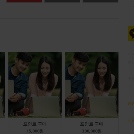
이
분
무통
다
카카
신한
포인트 구매
포인트 구매
15,000
원
300,000
원