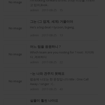
I'm looking forward to this. (나는 이것을 기대하
No image
고 있어.)look..
admin
2017-08-25
15
그는 (그 업계, 세계) 거물이야
He’s a big deal.= tycoon, bigwig,
No image
admin
2017-08-25
13
어느 팀을 응원하니 ?
Which team are you rooting for ? root : 지지하
No image
다 ,격려하다
admin
2017-08-25
22
~는 나와 견주지 못해요
팝송에 나오는 한 문장입니다 title : One Call
No image
Away / singer : C..
admin
2017-08-25
43
실물이 훨씬 나아요