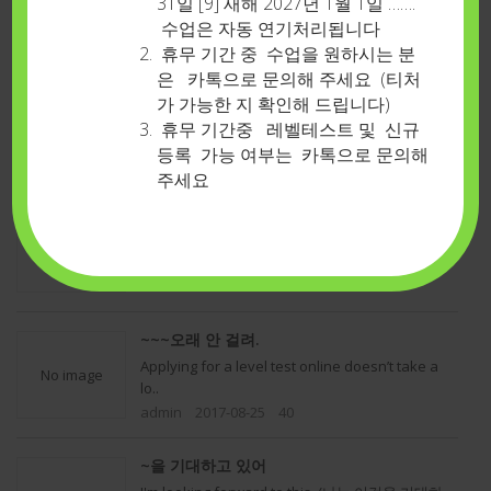
31일 [9] 새해 2027년 1월 1일 …….
수업은 자동 연기처리됩니다
검색
휴무 기간 중 수업을 원하시는 분
은 카톡으로 문의해 주세요 (티처
~~~~~~긴장 풀어요
가 가능한 지 확인해 드립니다)
Just kick back and relax a little bit. (긴장 풀고 좀
No image
휴무 기간중 레벨테스트 및 신규
쉬도..
등록 가능 여부는 카톡으로 문의해
admin
2017-08-25
22
주세요
~~~~예외없이,
Without exception, we all pay tuition (예외 없이,
No image
우리 모..
admin
2017-08-25
21
~~~오래 안 걸려.
Applying for a level test online doesn’t take a
No image
lo..
admin
2017-08-25
40
~을 기대하고 있어