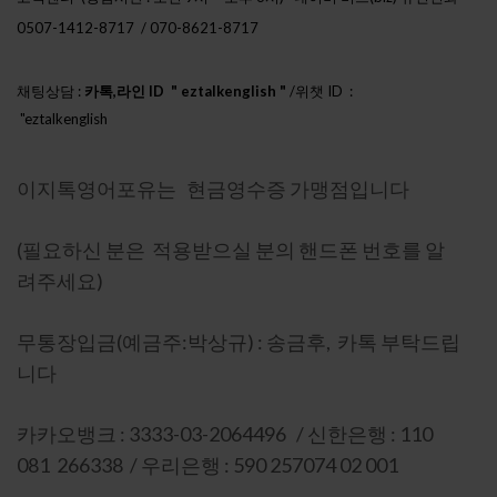
0507-1412-8717 / 070-8621-8717
채팅상담 :
카톡,라인 ID " eztalkenglish "
/위챗 ID :
"eztalkenglish
h888"
이지톡영어포유는 현금영수증 가맹점입니다
(필요하신 분은 적용받으실 분의 핸드폰 번호를 알
려주세요)
무통장입금(예금주:박상규) : 송금후, 카톡 부탁드립
니다
카카오뱅크 : 3333-03-2064496 / 신한은행 : 110
081 266338 / 우리은행 : 590 257074 02 001