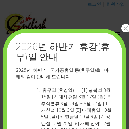
로그인
|
회원가입
×
이지톡영어포유
2026년 하반기 휴강(휴
카톡 아이디 : eztalkenglish
무)일 안내
실속 한문장 배우기
2026년 하반기 국가공휴일 등(휴무일)을 아
래와 같이 안내해 드립니다
Home
>
학습지원시스템
>
실속 한문장 배우기
휴무일 (휴강일) ; [1] 광복절 8월
Short sentence : 일상 생활 속에서 정말 자주 쓰이는 표
15일 [2] 대체휴일 8월 17일 (월) [3]
추석연휴 9월 24일 ~ 9월 27일 [4]
현들 ………(더 보기)
개천절 10월 3일 [5] 대체휴일 10월
5일 (월) [6] 한글날 10월 9일 [7] 성
자료실:
탄절 12월 25일 [8] 새해 전야 12월